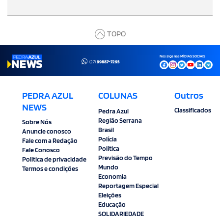
TOPO
Nos siga nas MÍDIAS SOCIAIS
(27)
99887-7295
PEDRA AZUL
COLUNAS
Outros
NEWS
Classificados
Pedra Azul
Região Serrana
Sobre Nós
Brasil
Anuncie conosco
Polícia
Fale com a Redação
Política
Fale Conosco
Previsão do Tempo
Politica de privacidade
Mundo
Termos e condições
Economia
Reportagem Especial
Eleições
Educação
SOLIDARIEDADE