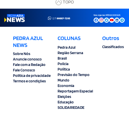
TOPO
Nos siga nas MÍDIAS SOCIAIS
(27)
99887-7295
PEDRA AZUL
COLUNAS
Outros
NEWS
Classificados
Pedra Azul
Região Serrana
Sobre Nós
Brasil
Anuncie conosco
Polícia
Fale com a Redação
Política
Fale Conosco
Previsão do Tempo
Politica de privacidade
Mundo
Termos e condições
Economia
Reportagem Especial
Eleições
Educação
SOLIDARIEDADE