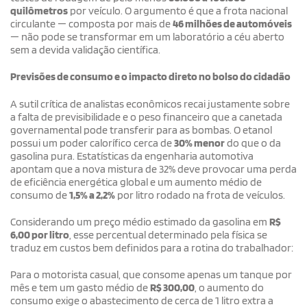
quilômetros
por veículo. O argumento é que a frota nacional
circulante — composta por mais de
46 milhões de automóveis
— não pode se transformar em um laboratório a céu aberto
sem a devida validação científica.
Previsões de consumo e o impacto direto no bolso do cidadão
A sutil crítica de analistas econômicos recai justamente sobre
a falta de previsibilidade e o peso financeiro que a canetada
governamental pode transferir para as bombas. O etanol
possui um poder calorífico cerca de
30% menor
do que o da
gasolina pura. Estatísticas da engenharia automotiva
apontam que a nova mistura de 32% deve provocar uma perda
de eficiência energética global e um aumento médio de
consumo de
1,5% a 2,2%
por litro rodado na frota de veículos.
Considerando um preço médio estimado da gasolina em
R$
6,00 por litro
, esse percentual determinado pela física se
traduz em custos bem definidos para a rotina do trabalhador:
Para o motorista casual, que consome apenas um tanque por
mês e tem um gasto médio de
R$ 300,00
, o aumento do
consumo exige o abastecimento de cerca de 1 litro extra a