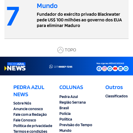
7
Mundo
Fundador do exército privado Blackwater
pede US$ 100 milhões ao governo dos EUA
para eliminar Maduro
TOPO
Nos siga nas MÍDIAS SOCIAIS
(27)
99887-7295
PEDRA AZUL
COLUNAS
Outros
NEWS
Classificados
Pedra Azul
Região Serrana
Sobre Nós
Brasil
Anuncie conosco
Polícia
Fale com a Redação
Política
Fale Conosco
Previsão do Tempo
Politica de privacidade
Mundo
Termos e condições