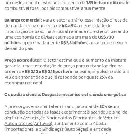
um deslocamento estimado em cerca de
1,35 bilhão de litros
de
combustível fóssil por biocombustível anualmente.
Balança comercial:
Para o setor agrário, essa injeção direta de
demanda reduz em cerca de
4% a 5%
a necessidade de
importação de gasolina A (pura) refinada no exterior, gerando
uma economia de divisas estimada em mais de
US$ 700
milhões
(aproximadamente
R$ 3,8 bilhões
) ao ano que deixam
de sair do país.
Preço ao produtor:
O setor estima que o aumento da mistura
garanta uma sustentação de preço para o etanol anidro na
ordem de
R$ 0,10 a R$ 0,15 por livro
na usina, impulsionando um
PIB do agronegócio que já responde por quase
25%
da
economia nacional.
O que diz a ciência: Desgaste mecânico e eficiência energética
A pressa governamental em fixar o patamar de
32%
sem a
conclusão de todas as fases experimentais acendeu o sinal de
alerta na
Associação Nacional dos Fabricantes de Veículos
Automotores (Anfavea)
. Juntamente com a Abeifa
(importadores) e o Sindipeças (autopeças), a entidade