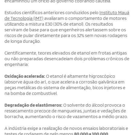
encaminhou um ofício ao governo cobrando cautela.
Estudos científicos anteriores conduzidos pelo
Instituto Mauá
de Tecnologia (IMT)
avaliaram o comportamento de motores
utilizando a mistura E30 (30% de etanol). Os resultados
serviram de base para que engenheiros alertassem sobre os
riscos de pular diretamente para os 32% sem novas rodagens
de longa duração.
Cientificamente, teores elevados de etanol em frotas antigas
ou não preparadas desencadeiam dois problemas crônicos de
engenharia:
Oxidação acelerada:
O etanol é altamente higroscópico
(absorve água do ar), o que acelera a corrosão galvânica em
peças metálicas do sistema de alimentação, bicos injetores e
na bomba de combustível.
Degradação de elastômeros:
O solvente do álcool provoca o
ressecamento precoce de mangueiras, juntas e vedações de
borracha, aumentando o risco de vazamentos a médio prazo.
A indústria exige a realização de novos ensaios laboratoriais e
testes de rodagem de pelo menos
80.000 a 100.000