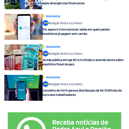
após divergências financeiras
Economia
Redação Pedra Azul News
Pix agora é internacional: saiba em quais países
brasileiros já pagam sem cartão
Economia
Redação Pedra Azul News
Dívida pública atinge R$ 9,3 trilhões e acende alerta sobre
equilíbrio fiscal do país
Economia
Redação Pedra Azul News
Conselho do FGTS aprova distribuição de R$ 13 bilhões do
lucro aos trabalhadores