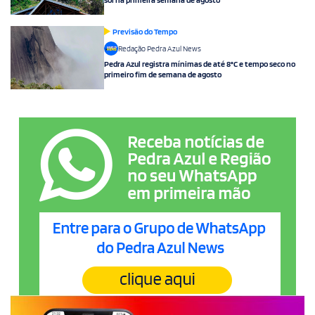
Previsão do Tempo
Redação Pedra Azul News
Pedra Azul registra mínimas de até 8°C e tempo seco no
primeiro fim de semana de agosto