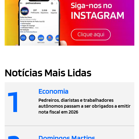
Notícias Mais Lidas
1
Economia
Pedreiros, diaristas e trabalhadores
autônomos passam a ser obrigados a emitir
nota fiscal em 2026
Domingos Martins