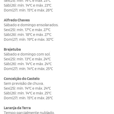
Sex(25): mín. 14°C e máx. 23°C
Sáb(26): mín. 14°C e máx. 23°C
Dom(27): mín. 15°C e máx. 26°C
Alfredo Chaves
Sábado e domingo ensolarados.
Sex(25): mín. 17°C e máx. 27°C
Sáb(26): mín. 18°C e máx. 27°C
Dom(27): mín. 19°C e máx. 30°C
Brejetuba
Sábado e domingo com sol.
Sex(25): mín. 13°C e máx. 24°C
Sáb(26): mín. 14°C e máx. 24°C
Dom(27): mín. 14°C e máx. 25°C
Conceição do Castelo
Sem previsão de chuva.
Sex(25): mín. 14°C e máx. 24°C
Sáb(26): mín. 14°C e máx. 25°C
Dom(27): mín. 15°C e máx. 26°C
Laranja da Terra
Tempo parcialmente nublado.