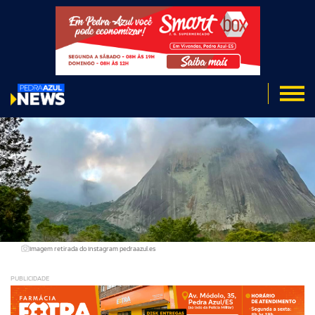
Imagem retirada do Instagram pedraazul.es
PUBLICIDADE
úncia
Direito
Domingos Martins
Economia
Editorial
Educação