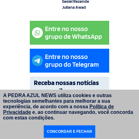
Gesiel Rezende
Juliana Awad
Entre no nosso
grupo de WhatsApp
Entre no nosso
grupo do Telegram
Receba nossas notícias
por e-mail
A PEDRA AZUL NEWS utiliza cookies e outras
tecnologias semelhantes para melhorar a sua
OK
experiência, de acordo com a nossa
Política de
Privacidade
e, ao continuar navegando, você concorda
com estas condições.
© Copyright Pedra Azul News 2026. Todos os direitos
CONCORDAR E FECHAR
reservados. | Layout do site:
faroldesign.com.br
|
Programação e manutenção:
inversadigital.com.br