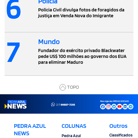
6
Polícia
Polícia Civil divulga fotos de foragidos da
justiça em Venda Nova do Imigrante
7
Mundo
Fundador do exército privado Blackwater
pede US$ 100 milhões ao governo dos EUA
para eliminar Maduro
TOPO
Nos siga nas MÍDIAS SOCIAIS
(27)
99887-7295
PEDRA AZUL
COLUNAS
Outros
NEWS
Classificados
Pedra Azul