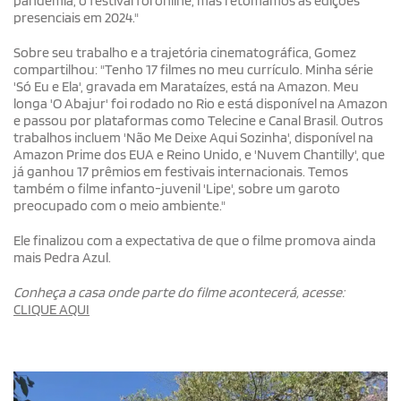
pandemia, o festival foi online, mas retomamos as edições
presenciais em 2024."
Sobre seu trabalho e a trajetória cinematográfica, Gomez
compartilhou: "Tenho 17 filmes no meu currículo. Minha série
'Só Eu e Ela', gravada em Marataízes, está na Amazon. Meu
longa 'O Abajur' foi rodado no Rio e está disponível na Amazon
e passou por plataformas como Telecine e Canal Brasil. Outros
trabalhos incluem 'Não Me Deixe Aqui Sozinha', disponível na
Amazon Prime dos EUA e Reino Unido, e 'Nuvem Chantilly', que
já ganhou 17 prêmios em festivais internacionais. Temos
também o filme infanto-juvenil 'Lipe', sobre um garoto
preocupado com o meio ambiente."
Ele finalizou com a expectativa de que o filme promova ainda
mais Pedra Azul.
Conheça a casa onde parte do filme acontecerá, acesse:
CLIQUE AQUI