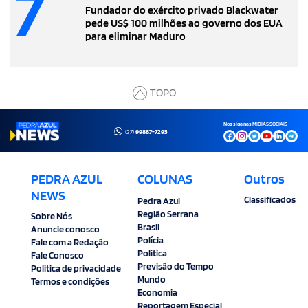
7
Fundador do exército privado Blackwater
pede US$ 100 milhões ao governo dos EUA
para eliminar Maduro
TOPO
Nos siga nas MÍDIAS SOCIAIS
(27)
99887-7295
PEDRA AZUL
COLUNAS
Outros
NEWS
Classificados
Pedra Azul
Região Serrana
Sobre Nós
Brasil
Anuncie conosco
Polícia
Fale com a Redação
Política
Fale Conosco
Previsão do Tempo
Politica de privacidade
Mundo
Termos e condições
Economia
Reportagem Especial