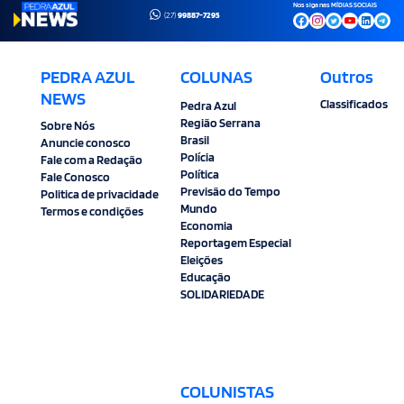
Nos siga nas MÍDIAS SOCIAIS
(27)
99887-7295
PEDRA AZUL
COLUNAS
Outros
NEWS
Classificados
Pedra Azul
Região Serrana
Sobre Nós
Brasil
Anuncie conosco
Polícia
Fale com a Redação
Política
Fale Conosco
Previsão do Tempo
Politica de privacidade
Mundo
Termos e condições
Economia
Reportagem Especial
Eleições
Educação
SOLIDARIEDADE
COLUNISTAS