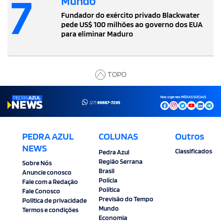
7
Mundo
Fundador do exército privado Blackwater
pede US$ 100 milhões ao governo dos EUA
para eliminar Maduro
TOPO
Nos siga nas MÍDIAS SOCIAIS
(27)
99887-7295
PEDRA AZUL
COLUNAS
Outros
NEWS
Classificados
Pedra Azul
Região Serrana
Sobre Nós
Brasil
Anuncie conosco
Polícia
Fale com a Redação
Política
Fale Conosco
Previsão do Tempo
Politica de privacidade
Mundo
Termos e condições
Economia