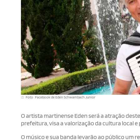
Foto : Facebook de Eden Schwambach Junior
O artista martinense Eden será a atração deste 
prefeitura, visa a valorização da cultura loca
O músico e sua banda levarão ao público um re