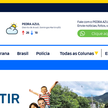
Fale com o PEDRA AZ
PEDRA AZUL
Envie noticias, fotos,
Distrito de Aracê, Domingos Martins/ES
26
19
Clique aq
rrana
Brasil
Polícia
Todas as Colunas
E
ura e Lazer
Denúncia
Direito
Domingos Martins
Econom