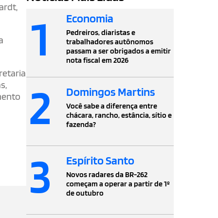
ardt,
1
Economia
Pedreiros, diaristas e
a
trabalhadores autônomos
passam a ser obrigados a emitir
nota fiscal em 2026
retaria
2
s,
Domingos Martins
mento
Você sabe a diferença entre
chácara, rancho, estância, sítio e
fazenda?
3
Espírito Santo
Novos radares da BR-262
começam a operar a partir de 1º
de outubro