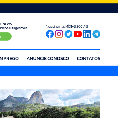
UL NEWS
Nos siga nas MÍDIAS SOCIAIS
 vídeos e sugestões
ui
MPREGO
ANUNCIE CONOSCO
CONTATOS
ia
Editorial
Educação
Eleições
Especial
Espírito Santo
Es