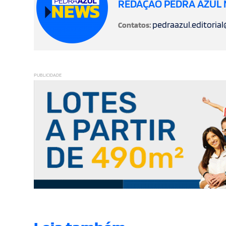
REDAÇÃO PEDRA AZUL
pedraazul.editoria
Contatos:
PUBLICIDADE