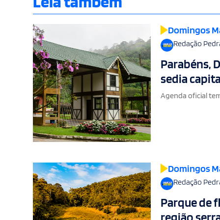
Leia também
Domingos M
Redação Pedr
Parabéns, D
sedia capit
Agenda oficial tem
Domingos M
Redação Pedr
Parque de f
região ser