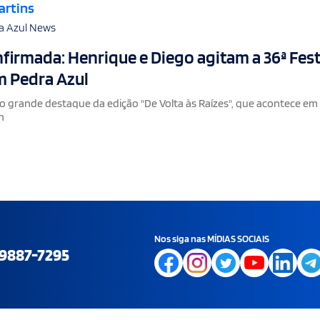
artins
a Azul News
firmada: Henrique e Diego agitam a 36ª Fes
 Pedra Azul
 o grande destaque da edição "De Volta às Raízes", que acontece em
n
Nos siga nas MÍDIAS SOCIAIS
9887-7295