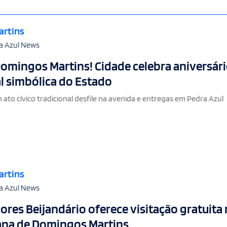
artins
a Azul News
omingos Martins! Cidade celebra aniversári
al simbólica do Estado
 ato cívico tradicional desfile na avenida e entregas em Pedra Azul
artins
a Azul News
lores Beijandário oferece visitação gratuita
rana de Domingos Martins