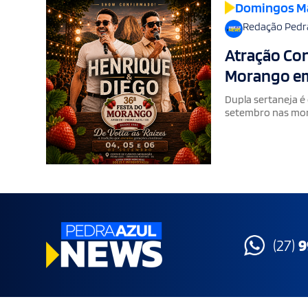
Domingos M
Redação Pedr
Atração Con
Morango em
Dupla sertaneja é
setembro nas mo
(27)
9