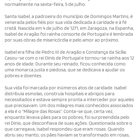
normalmente na sexta-feira, 5 de julho.
Santa Isabel, a padroeira do município de Domingos Martins, é
venerada pelos fiéis por sua vida dedicada à caridade e à fé
cristã. Nascida em 4 de julho de 1271, em Zaragoza, na Espanha,
Isabel de Aragão foi rainha consorte de Portugal e é lembrada
por suas obras de misericórdia e pelo amor ao próximo.
Isabel era filha de Pedro III de Aragão e Constança da Sicília.
Casou-se com o rei Dinis de Portugal e tornou-se rainha aos 12
anos de idade. Durante seu reinado, ficou conhecida como
uma monarca justa e piedosa, que se dedicava a ajudar os
pobres e doentes.
Sua vida foi marcada por inúmeros atos de caridade. Isabel
distribuía esmolas, construía hospitais e abrigos para
necessitados e estava sempre pronta a interceder por aqueles
que precisavam. Um dos milagres mais conhecidos associados
a ela é o “Milagre das Rosas”. Conta-se que, certa vez,
enquanto levava pães para os pobres, foi surpreendida pelo
rei Dinis, que desconfiava de suas ações. Questionada sobre o
que carregava, Isabel respondeu que eram rosas. Quando
abriu seu manto, os pães haviam se transformado em rosas,