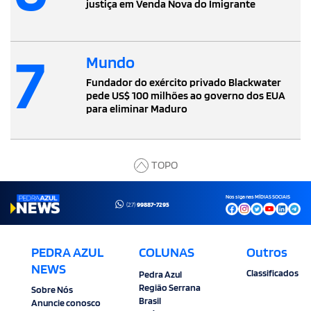
justiça em Venda Nova do Imigrante
7
Mundo
Fundador do exército privado Blackwater
pede US$ 100 milhões ao governo dos EUA
para eliminar Maduro
TOPO
Nos siga nas MÍDIAS SOCIAIS
(27)
99887-7295
PEDRA AZUL
COLUNAS
Outros
NEWS
Classificados
Pedra Azul
Região Serrana
Sobre Nós
Brasil
Anuncie conosco