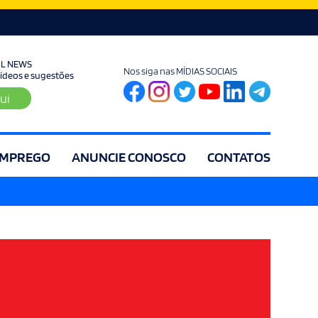
UL NEWS
Nos siga nas MÍDIAS SOCIAIS
 vídeos e sugestões
ui
MPREGO
ANUNCIE CONOSCO
CONTATOS
ia
Editorial
Educação
Eleições
Especial
Espírito Santo
Es