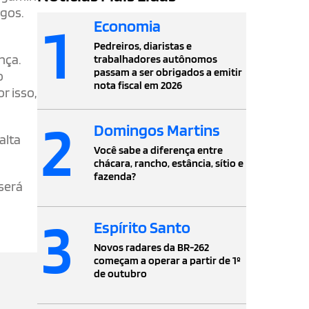
agos.
1
Economia
Pedreiros, diaristas e
nça.
trabalhadores autônomos
passam a ser obrigados a emitir
o
nota fiscal em 2026
r isso,
2
Domingos Martins
alta
Você sabe a diferença entre
chácara, rancho, estância, sítio e
fazenda?
será
3
Espírito Santo
Novos radares da BR-262
começam a operar a partir de 1º
de outubro