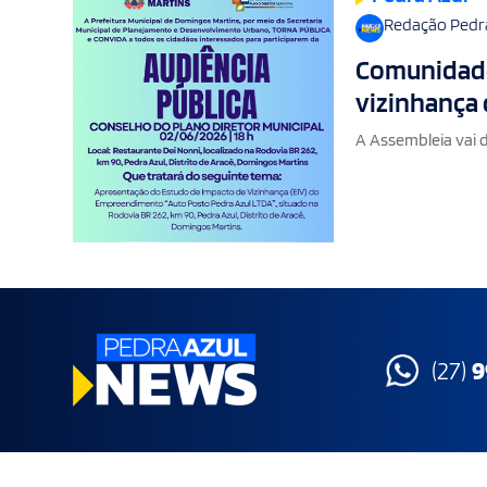
Redação Pedr
Comunidade
vizinhança 
A Assembleia vai
(27)
9