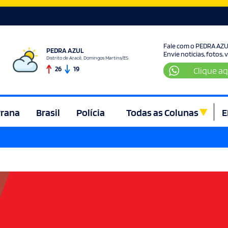
Fale com o PEDRA AZ
PEDRA AZUL
Envie noticias, fotos,
Distrito de Aracê, Domingos Martins/ES
26
19
Clique aq
rrana
Brasil
Polícia
Todas as Colunas
E
ura e Lazer
Denúncia
Direito
Domingos Martins
Econom