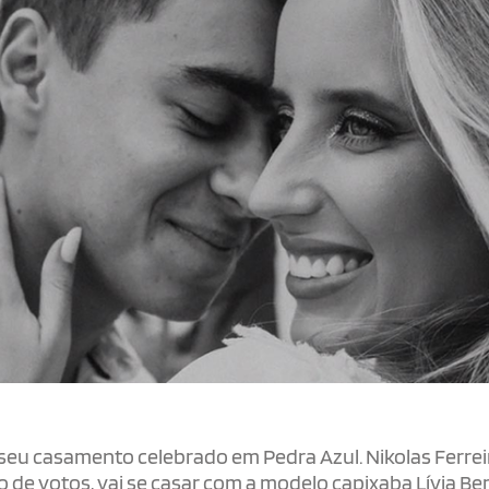
 seu casamento celebrado em Pedra Azul. Nikolas Ferreir
ão de votos, vai se casar com a modelo capixaba Lívia B