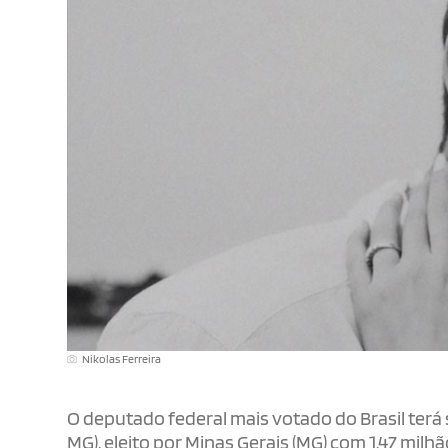
Nikolas Ferreira
O deputado federal mais votado do Brasil terá
MG), eleito por Minas Gerais (MG) com 1,47 milh