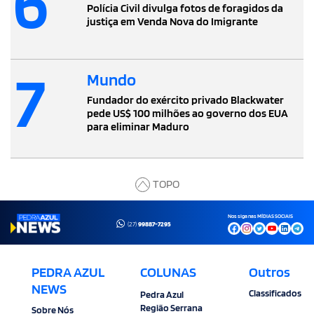
6
Polícia Civil divulga fotos de foragidos da
justiça em Venda Nova do Imigrante
7
Mundo
Fundador do exército privado Blackwater
pede US$ 100 milhões ao governo dos EUA
para eliminar Maduro
TOPO
Nos siga nas MÍDIAS SOCIAIS
(27)
99887-7295
PEDRA AZUL
COLUNAS
Outros
NEWS
Classificados
Pedra Azul
Região Serrana
Sobre Nós