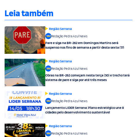
Leia também
Região Serrana
Redação Pedra Azul News
Pare e siga na BR-262 em Domingos Martins será
suspenso nos fins de semana a partir desta sexta (17)
Região Serrana
Redação Pedra Azul News
Obras na BR-262 começam nesta terça (30) e trecho terá
sistema de pare e siga por até três meses
Região Serrana
Redação Pedra Azul News
Lançamento LIDER Serrana: Plano estratégico une 8
cidades pelo desenvolvimento sustentável
Região Serrana
Redação Pedra Azul News