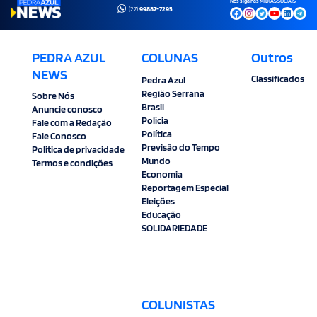
Nos siga nas MÍDIAS SOCIAIS
(27)
99887-7295
PEDRA AZUL
COLUNAS
Outros
NEWS
Classificados
Pedra Azul
Região Serrana
Sobre Nós
Brasil
Anuncie conosco
Polícia
Fale com a Redação
Política
Fale Conosco
Previsão do Tempo
Politica de privacidade
Mundo
Termos e condições
Economia
Reportagem Especial
Eleições
Educação
SOLIDARIEDADE
COLUNISTAS