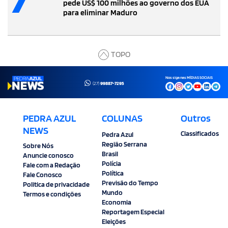
pede US$ 100 milhões ao governo dos EUA
para eliminar Maduro
TOPO
Nos siga nas MÍDIAS SOCIAIS
(27)
99887-7295
PEDRA AZUL
COLUNAS
Outros
NEWS
Classificados
Pedra Azul
Região Serrana
Sobre Nós
Brasil
Anuncie conosco
Polícia
Fale com a Redação
Política
Fale Conosco
Previsão do Tempo
Politica de privacidade
Mundo
Termos e condições
Economia
Reportagem Especial
Eleições