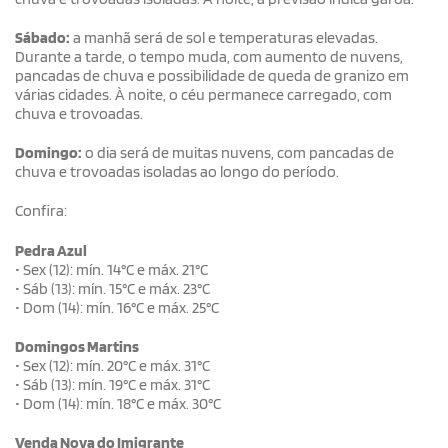
Sábado:
a manhã será de sol e temperaturas elevadas.
Durante a tarde, o tempo muda, com aumento de nuvens,
pancadas de chuva e possibilidade de queda de granizo em
várias cidades. À noite, o céu permanece carregado, com
chuva e trovoadas.
Domingo:
o dia será de muitas nuvens, com pancadas de
chuva e trovoadas isoladas ao longo do período.
Confira:
Pedra Azul
• Sex (12): mín. 14°C e máx. 21°C
• Sáb (13): mín. 15°C e máx. 23°C
• Dom (14): mín. 16°C e máx. 25°C
Domingos Martins
• Sex (12): mín. 20°C e máx. 31°C
• Sáb (13): mín. 19°C e máx. 31°C
• Dom (14): mín. 18°C e máx. 30°C
Venda Nova do Imigrante