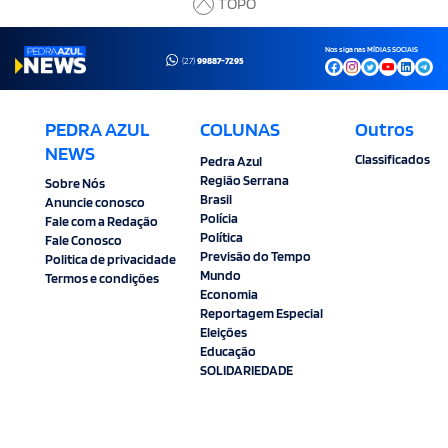
TOPO
Nos siga nas MÍDIAS SOCIAIS
(27)
99887-7295
PEDRA AZUL
COLUNAS
Outros
NEWS
Classificados
Pedra Azul
Região Serrana
Sobre Nós
Brasil
Anuncie conosco
Polícia
Fale com a Redação
Política
Fale Conosco
Previsão do Tempo
Politica de privacidade
Mundo
Termos e condições
Economia
Reportagem Especial
Eleições
Educação
SOLIDARIEDADE