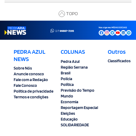
TOPO
Nos siga nas MÍDIAS SOCIAIS
(27)
99887-7295
PEDRA AZUL
COLUNAS
Outros
NEWS
Classificados
Pedra Azul
Região Serrana
Sobre Nós
Brasil
Anuncie conosco
Polícia
Fale com a Redação
Política
Fale Conosco
Previsão do Tempo
Politica de privacidade
Mundo
Termos e condições
Economia
Reportagem Especial
Eleições
Educação
SOLIDARIEDADE