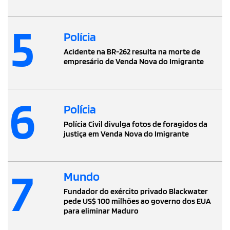
5
Polícia
Acidente na BR-262 resulta na morte de
empresário de Venda Nova do Imigrante
6
Polícia
Polícia Civil divulga fotos de foragidos da
justiça em Venda Nova do Imigrante
7
Mundo
Fundador do exército privado Blackwater
pede US$ 100 milhões ao governo dos EUA
para eliminar Maduro