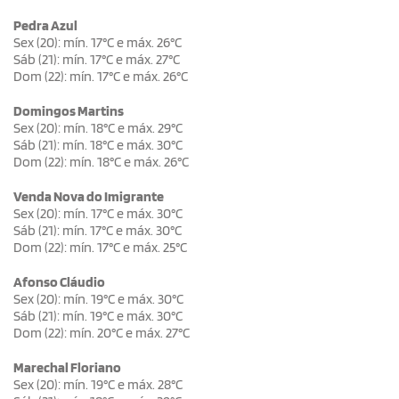
Pedra Azul
Sex (20): mín. 17°C e máx. 26°C
Sáb (21): mín. 17°C e máx. 27°C
Dom (22): mín. 17°C e máx. 26°C
Domingos Martins
Sex (20): mín. 18°C e máx. 29°C
Sáb (21): mín. 18°C e máx. 30°C
Dom (22): mín. 18°C e máx. 26°C
Venda Nova do Imigrante
Sex (20): mín. 17°C e máx. 30°C
Sáb (21): mín. 17°C e máx. 30°C
Dom (22): mín. 17°C e máx. 25°C
Afonso Cláudio
Sex (20): mín. 19°C e máx. 30°C
Sáb (21): mín. 19°C e máx. 30°C
Dom (22): mín. 20°C e máx. 27°C
Marechal Floriano
Sex (20): mín. 19°C e máx. 28°C