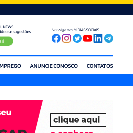
UL NEWS
Nos siga nas MÍDIAS SOCIAIS
 vídeos e sugestões
ui
MPREGO
ANUNCIE CONOSCO
CONTATOS
ia
Editorial
Educação
Eleições
Especial
Espírito Santo
Es