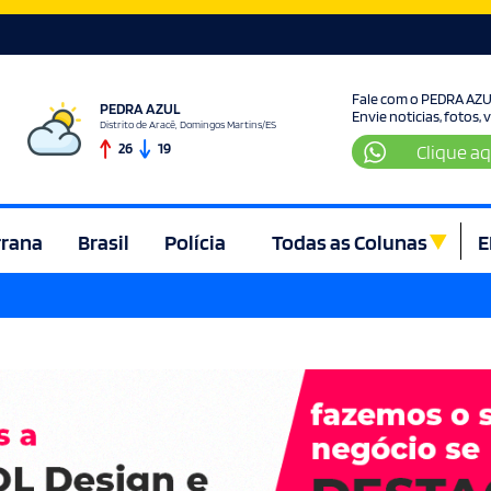
Fale com o PEDRA AZ
PEDRA AZUL
Envie noticias, fotos,
Distrito de Aracê, Domingos Martins/ES
26
19
Clique aq
rrana
Brasil
Polícia
Todas as Colunas
E
ura e Lazer
Denúncia
Direito
Domingos Martins
Econom