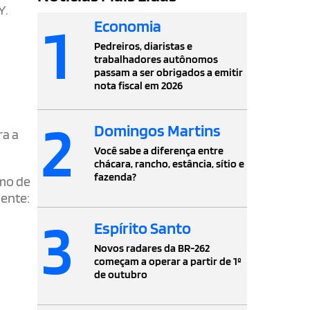
Y.
1
Economia
Pedreiros, diaristas e
trabalhadores autônomos
passam a ser obrigados a emitir
nota fiscal em 2026
0
2
Domingos Martins
ra a
Você sabe a diferença entre
chácara, rancho, estância, sítio e
fazenda?
amo de
mente:
3
Espírito Santo
Novos radares da BR-262
começam a operar a partir de 1º
de outubro