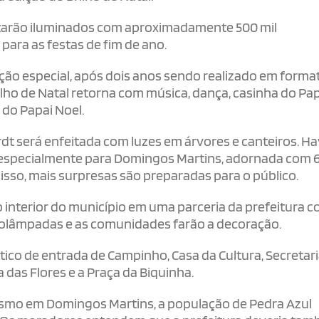
starão iluminados com aproximadamente 500 mil
ara as festas de fim de ano.
ção especial, após dois anos sendo realizado em forma
lho de Natal retorna com música, dança, casinha do Pa
 do Papai Noel.
rdt será enfeitada com luzes em árvores e canteiros. H
especialmente para Domingos Martins, adornada com 6
sso, mais surpresas são preparadas para o público.
interior do município em uma parceria da prefeitura c
crolâmpadas e as comunidades farão a decoração.
ico de entrada de Campinho, Casa da Cultura, Secretari
 das Flores e a Praça da Biquinha.
ismo em Domingos Martins, a população de Pedra Azul