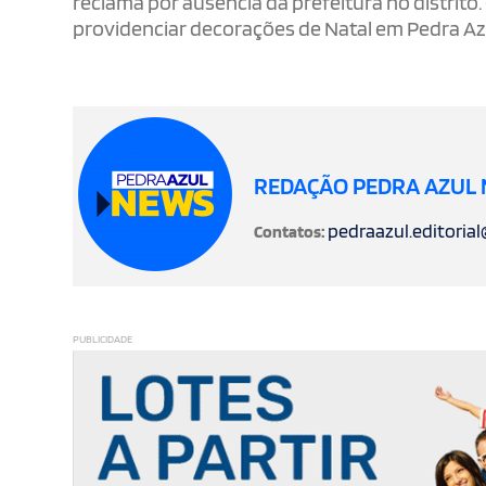
reclama por ausência da prefeitura no distri
providenciar decorações de Natal em Pedra Az
REDAÇÃO PEDRA AZUL
pedraazul.editoria
Contatos:
PUBLICIDADE