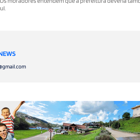
to. Os moradores entendem que a prefeitura deveria ta
ul.
 NEWS
l@gmail.com