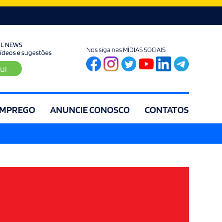
UL NEWS
Nos siga nas MÍDIAS SOCIAIS
 vídeos e sugestões
ui
MPREGO
ANUNCIE CONOSCO
CONTATOS
ia
Editorial
Educação
Eleições
Especial
Espírito Santo
Es