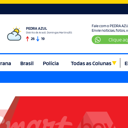
Fale com o PEDRA AZ
PEDRA AZUL
Envie noticias, fotos,
Distrito de Aracê, Domingos Martins/ES
26
19
Clique aq
rrana
Brasil
Polícia
Todas as Colunas
E
ura e Lazer
Denúncia
Direito
Domingos Martins
Econom