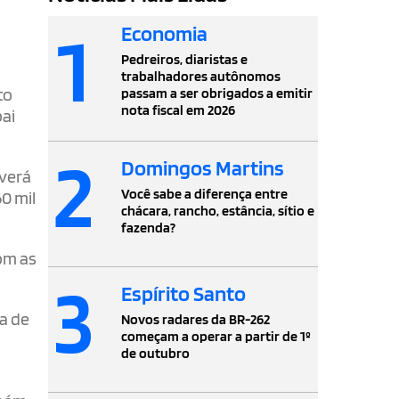
1
Economia
Pedreiros, diaristas e
trabalhadores autônomos
to
passam a ser obrigados a emitir
nota fiscal em 2026
pai
2
Domingos Martins
averá
Você sabe a diferença entre
0 mil
chácara, rancho, estância, sítio e
fazenda?
om as
3
Espírito Santo
a de
Novos radares da BR-262
começam a operar a partir de 1º
de outubro