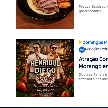
Festival Sabores 
gastronomica
Domingos M
Redação Pedr
Atração Con
Morango em
Dupla sertaneja é
setembro nas mo