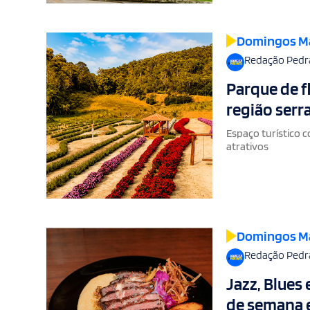
Domingos M
Redação Pedr
Parque de f
região ser
Espaço turístico 
atrativos
Domingos M
Redação Pedr
Jazz, Blues
de semana 