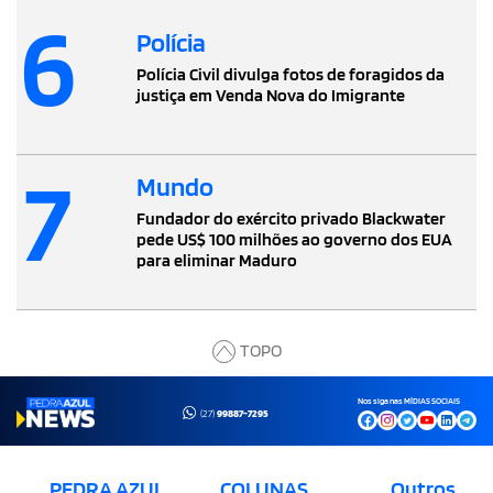
6
Polícia
Polícia Civil divulga fotos de foragidos da
justiça em Venda Nova do Imigrante
7
Mundo
Fundador do exército privado Blackwater
pede US$ 100 milhões ao governo dos EUA
para eliminar Maduro
TOPO
Nos siga nas MÍDIAS SOCIAIS
(27)
99887-7295
PEDRA AZUL
COLUNAS
Outros