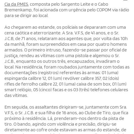
Cia da PMES
, composta pelo Sargento Leite e o Cabo
Bremenkamp, foi acionada com urgência pelo COPOM via rádio
para se dirigir ao local.
Ao chegarem ao estande, os policiais se depararam com uma
cena caótica e aterrorizante. A Sra. V.F.S, de 41 anos, e o Sr.
J.C.B, de 71 anos, relataram aos agentes que, por volta das 10h
da manhã, foram surpreendidos em casa por quatro homens
armados. O primeiro intruso, fazendo-se passar por oficial de
justiça, rendeu as vítimas com uma pistola e algemou o Sr.
J.C.B., enquanto os outros três, encapuzados, invadiram o
local. Na residência, foram roubados juntamente com todas as
documentações (registros) referentes às armas: 01 (uma)
espingarda calibre 12, 01 (um) revólver calibre 357, 02 (dois)
rifles de ferrolho calibre 22, 01 (uma) caixa de som box, 01 (um)
smart relógio, 05 (cinco) facas e os 03 (três) telefones celulares
das vítimas.
Em seguida, os assaltantes dirigiram-se, juntamente com Sra.
V.F.S, o Sr. J.C.B. e sua filha de 16 anos, ao Clube de Tiro, que fica
próximo à residência. Lá, prenderam-nos dentro da pista de
tiro. O bando, agindo com violência e precisão, dirigiu-se
diretamente ao cofre onde estavam as armas do estande, de