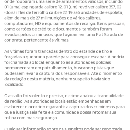
onde roubaram uma série de armamentos valiosos, incluindo
01 (uma) espingarda calibre 12, 01 (um) revólver calibre 357, 02
(dois) rifles de ferrolho calibre 22, 19.556 unidades de espoleta,
além de mais de 27 mil munições de vários calibres,
computadores, HD e equipamentos de recarga. Itens pessoais,
como cartões de crédito e documentos, também foram
levados pelos criminosos, que fugiram em uma Fiat Strada de
cor prata, pertencente às vítimas.
As vítimas foram trancadas dentro do estande de tiro e
forçadas a quebrar a parede para conseguir escapar. A perícia
foi chamada ao local, enquanto as autoridades policiais
permaneceram em patrulhamento, buscando pistas que
pudessem levar à captura dos responsáveis. Até o momento
da redação desta matéria, nenhum suspeito havia sido
localizado.
O assalto foi violento e preciso, o crime abalou a tranquilidade
da região. As autoridades locais estão empenhadas em
esclarecer o ocorrido e garantir a captura dos criminosos para
que a justiça seja feita e a comunidade possa retomar sua
rotina com mais segurança.
Qualquer informação sobre os suspeitos pode ser reportada