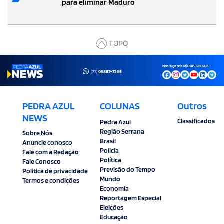
para eliminar Maduro
TOPO
Nos siga nas MÍDIAS SOCIAIS
(27)
99887-7295
PEDRA AZUL
COLUNAS
Outros
NEWS
Classificados
Pedra Azul
Região Serrana
Sobre Nós
Brasil
Anuncie conosco
Polícia
Fale com a Redação
Política
Fale Conosco
Previsão do Tempo
Politica de privacidade
Mundo
Termos e condições
Economia
Reportagem Especial
Eleições
Educação